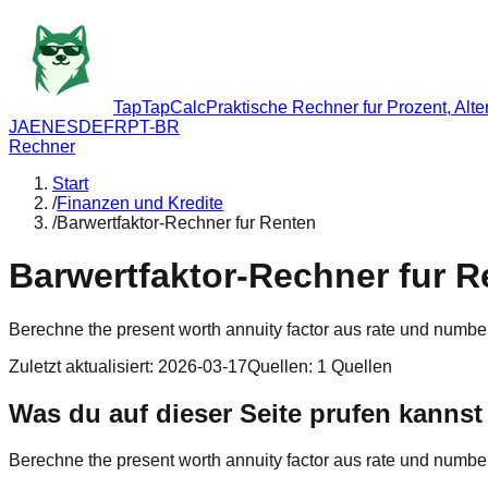
TapTapCalc
Praktische Rechner fur Prozent, Alte
JA
EN
ES
DE
FR
PT-BR
Rechner
Start
/
Finanzen und Kredite
/
Barwertfaktor-Rechner fur Renten
Barwertfaktor-Rechner fur R
Berechne the present worth annuity factor aus rate und number
Zuletzt aktualisiert
:
2026-03-17
Quellen
:
1
Quellen
Was du auf dieser Seite prufen kannst
Berechne the present worth annuity factor aus rate und number