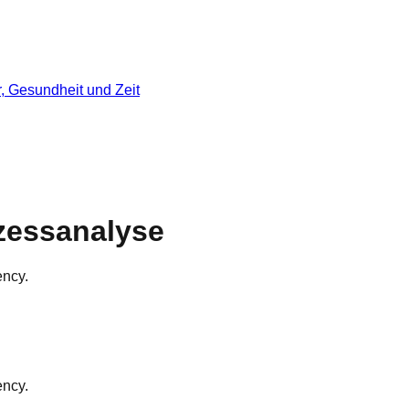
r, Gesundheit und Zeit
zessanalyse
ency.
ency.