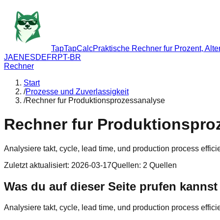
TapTapCalc
Praktische Rechner fur Prozent, Alte
JA
EN
ES
DE
FR
PT-BR
Rechner
Start
/
Prozesse und Zuverlassigkeit
/
Rechner fur Produktionsprozessanalyse
Rechner fur Produktionspro
Analysiere takt, cycle, lead time, und production process effici
Zuletzt aktualisiert
:
2026-03-17
Quellen
:
2
Quellen
Was du auf dieser Seite prufen kannst
Analysiere takt, cycle, lead time, und production process effici