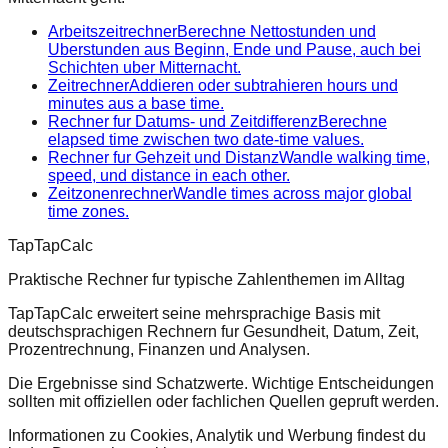
Arbeitszeitrechner
Berechne Nettostunden und
Uberstunden aus Beginn, Ende und Pause, auch bei
Schichten uber Mitternacht.
Zeitrechner
Addieren oder subtrahieren hours und
minutes aus a base time.
Rechner fur Datums- und Zeitdifferenz
Berechne
elapsed time zwischen two date-time values.
Rechner fur Gehzeit und Distanz
Wandle walking time,
speed, und distance in each other.
Zeitzonenrechner
Wandle times across major global
time zones.
TapTapCalc
Praktische Rechner fur typische Zahlenthemen im Alltag
TapTapCalc erweitert seine mehrsprachige Basis mit
deutschsprachigen Rechnern fur Gesundheit, Datum, Zeit,
Prozentrechnung, Finanzen und Analysen.
Die Ergebnisse sind Schatzwerte. Wichtige Entscheidungen
sollten mit offiziellen oder fachlichen Quellen gepruft werden.
Informationen zu Cookies, Analytik und Werbung findest du