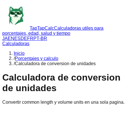
TapTapCalc
Calculadoras utiles para
porcentajes, edad, salud y tiempo
JA
EN
ES
DE
FR
PT-BR
Calculadoras
Inicio
/
Porcentajes y calculo
/
Calculadora de conversion de unidades
Calculadora de conversion
de unidades
Convertir common length y volume units en una sola pagina.