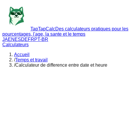
TapTapCalc
Des calculateurs pratiques pour les
pourcentages, l'age, la sante et le temps
JA
EN
ES
DE
FR
PT-BR
Calculateurs
Accueil
/
Temps et travail
/
Calculateur de difference entre date et heure