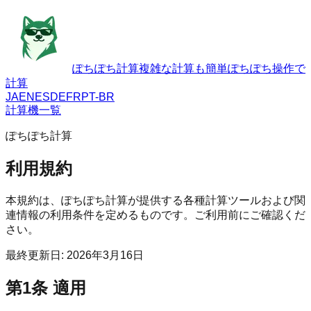
ぽちぽち計算
複雑な計算も簡単ぽちぽち操作で
計算
JA
EN
ES
DE
FR
PT-BR
計算機一覧
ぽちぽち計算
利用規約
本規約は、ぽちぽち計算が提供する各種計算ツールおよび関
連情報の利用条件を定めるものです。ご利用前にご確認くだ
さい。
最終更新日
:
2026年3月16日
第1条 適用