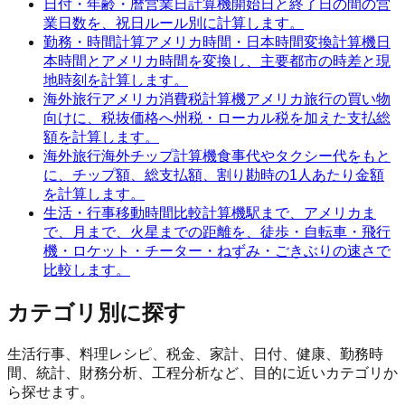
日付・年齢・暦
営業日計算機
開始日と終了日の間の営
業日数を、祝日ルール別に計算します。
勤務・時間計算
アメリカ時間・日本時間変換計算機
日
本時間とアメリカ時間を変換し、主要都市の時差と現
地時刻を計算します。
海外旅行
アメリカ消費税計算機
アメリカ旅行の買い物
向けに、税抜価格へ州税・ローカル税を加えた支払総
額を計算します。
海外旅行
海外チップ計算機
食事代やタクシー代をもと
に、チップ額、総支払額、割り勘時の1人あたり金額
を計算します。
生活・行事
移動時間比較計算機
駅まで、アメリカま
で、月まで、火星までの距離を、徒歩・自転車・飛行
機・ロケット・チーター・ねずみ・ごきぶりの速さで
比較します。
カテゴリ別に探す
生活行事、料理レシピ、税金、家計、日付、健康、勤務時
間、統計、財務分析、工程分析など、目的に近いカテゴリか
ら探せます。