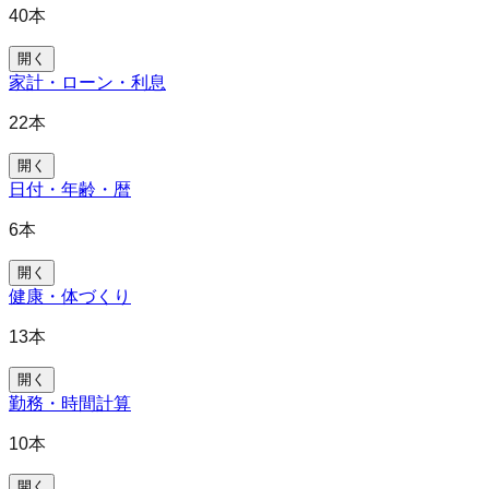
40
本
開く
家計・ローン・利息
22
本
開く
日付・年齢・暦
6
本
開く
健康・体づくり
13
本
開く
勤務・時間計算
10
本
開く