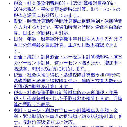
税金・社会保険
消費税8%・10%計算機
消費税8%・
10%の税込・税抜金額を瞬時に計算。8パーセントの
税抜き逆算にも対応しています。
勤務・時間計算
勤務時間計算機
出退勤時刻と休憩時間
を入力するだけで、実労働時間と時間外労働を自動計
算。日またぎ勤務にも対応。
日付・年齢・暦
年齢計算機
生年月日を入力するだけで
今日の満年齢を自動計算。生きた日数も確認できま
す。
割合・統計・計算
割合・パーセント計算機
80%・90%
のパーセント計算、何パーセント増えたか、増加率・
増減率、9掛けの計算に対応します。
税金・社会保険
所得税・基礎控除計算機
令和7年分の
基礎控除と給与所得控除を使い、年収と扶養人数から
所得税の概算を計算します。
税金・社会保険
手取り計算機
年収から所得税・住民
税・社会保険料を引いた手取り額を概算します。月換
算の手取りも表示。
家計・ローン・利息
住宅ローン計算機
借入金額・金
利・返済期間から毎月の返済額と総支払額を計算しま
す。元利均等返済方式に対応。