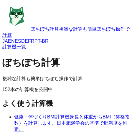
ぽちぽち計算
複雑な計算も簡単ぽちぽち操作で
計算
JA
EN
ES
DE
FR
PT-BR
計算機一覧
ぽちぽち計算
複雑な計算も簡単ぽちぽち操作で計算
152
本の計算機を公開中
よく使う計算機
健康・体づくり
BMI計算機
身長と体重からBMI（体格指
数）を計算します。日本肥満学会の基準で肥満度を判
定。