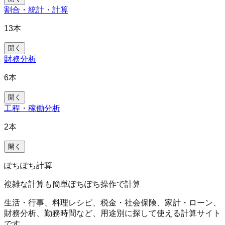
割合・統計・計算
13
本
開く
財務分析
6
本
開く
工程・稼働分析
2
本
開く
ぽちぽち計算
複雑な計算も簡単ぽちぽち操作で計算
生活・行事、料理レシピ、税金・社会保険、家計・ローン、
財務分析、勤務時間など、用途別に探して使える計算サイト
です。