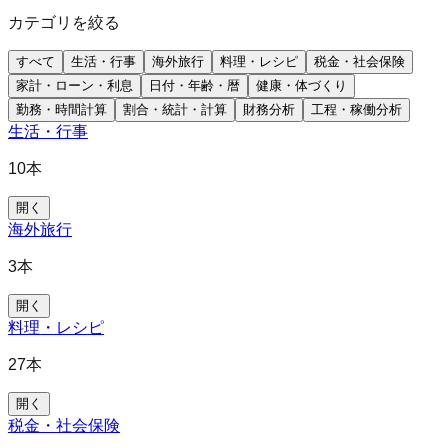
カテゴリを絞る
すべて
生活・行事
海外旅行
料理・レシピ
税金・社会保険
家計・ローン・利息
日付・年齢・暦
健康・体づくり
勤務・時間計算
割合・統計・計算
財務分析
工程・稼働分析
生活・行事
10
本
開く
海外旅行
3
本
開く
料理・レシピ
27
本
開く
税金・社会保険