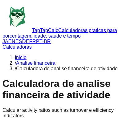
TapTapCalc
Calculadoras praticas para
porcentagem, idade, saude e tempo
JA
EN
ES
DE
FR
PT-BR
Calculadoras
Inicio
/
Analise financeira
/
Calculadora de analise financeira de atividade
Calculadora de analise
financeira de atividade
Calcular activity ratios such as turnover e efficiency
indicators.