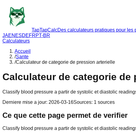
TapTapCalc
Des calculateurs pratiques pour les p
JA
EN
ES
DE
FR
PT-BR
Calculateurs
Accueil
/
Sante
/
Calculateur de categorie de pression arterielle
Calculateur de categorie de p
Classify blood pressure a partir de systolic et diastolic reading
Derniere mise a jour
:
2026-03-16
Sources
:
1
sources
Ce que cette page permet de verifier
Classify blood pressure a partir de systolic et diastolic reading