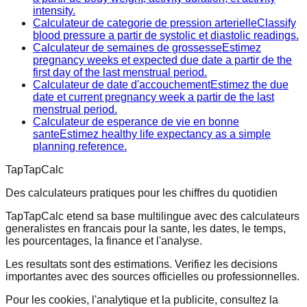
intensity.
Calculateur de categorie de pression arterielle
Classify
blood pressure a partir de systolic et diastolic readings.
Calculateur de semaines de grossesse
Estimez
pregnancy weeks et expected due date a partir de the
first day of the last menstrual period.
Calculateur de date d'accouchement
Estimez the due
date et current pregnancy week a partir de the last
menstrual period.
Calculateur de esperance de vie en bonne
sante
Estimez healthy life expectancy as a simple
planning reference.
TapTapCalc
Des calculateurs pratiques pour les chiffres du quotidien
TapTapCalc etend sa base multilingue avec des calculateurs
generalistes en francais pour la sante, les dates, le temps,
les pourcentages, la finance et l'analyse.
Les resultats sont des estimations. Verifiez les decisions
importantes avec des sources officielles ou professionnelles.
Pour les cookies, l'analytique et la publicite, consultez la