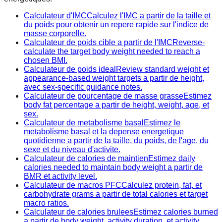
Calculateur d'IMC
Calculez l'IMC a partir de la taille et
du poids pour obtenir un repere rapide sur l'indice de
masse corporelle.
Calculateur de poids cible a partir de l'IMC
Reverse-
calculate the target body weight needed to reach a
chosen BMI.
Calculateur de poids ideal
Review standard weight et
appearance-based weight targets a partir de height,
avec sex-specific guidance notes.
Calculateur de pourcentage de masse grasse
Estimez
body fat percentage a partir de height, weight, age, et
sex.
Calculateur de metabolisme basal
Estimez le
metabolisme basal et la depense energetique
quotidienne a partir de la taille, du poids, de l'age, du
sexe et du niveau d'activite.
Calculateur de calories de maintien
Estimez daily
calories needed to maintain body weight a partir de
BMR et activity level.
Calculateur de macros PFC
Calculez protein, fat, et
carbohydrate grams a partir de total calories et target
macro ratios.
Calculateur de calories brulees
Estimez calories burned
a partir de body weight, activity duration, et activity