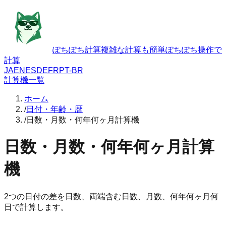
ぽちぽち計算
複雑な計算も簡単ぽちぽち操作で
計算
JA
EN
ES
DE
FR
PT-BR
計算機一覧
ホーム
/
日付・年齢・暦
/
日数・月数・何年何ヶ月計算機
日数・月数・何年何ヶ月計算
機
2つの日付の差を日数、両端含む日数、月数、何年何ヶ月何
日で計算します。