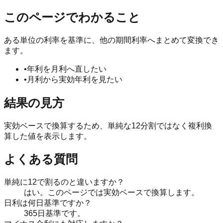
このページでわかること
ある単位の利率を基準に、他の期間利率へまとめて変換でき
ます。
•
年利を月利へ直したい
•
月利から実効年利を見たい
結果の見方
実効ベースで換算するため、単純な12分割ではなく複利換
算した値を表示します。
よくある質問
単純に12で割るのと違いますか？
はい。このページでは実効ベースで換算します。
日利は何日基準ですか？
365日基準です。