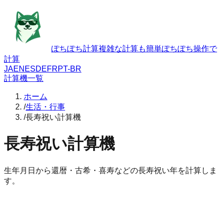
ぽちぽち計算
複雑な計算も簡単ぽちぽち操作で
計算
JA
EN
ES
DE
FR
PT-BR
計算機一覧
ホーム
/
生活・行事
/
長寿祝い計算機
長寿祝い計算機
生年月日から還暦・古希・喜寿などの長寿祝い年を計算しま
す。