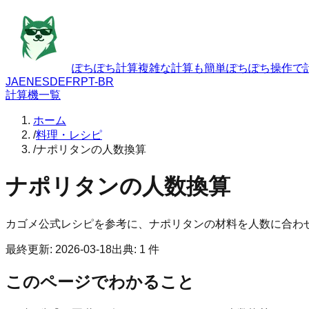
ぽちぽち計算
複雑な計算も簡単ぽちぽち操作で
JA
EN
ES
DE
FR
PT-BR
計算機一覧
ホーム
/
料理・レシピ
/
ナポリタンの人数換算
ナポリタンの人数換算
カゴメ公式レシピを参考に、ナポリタンの材料を人数に合わ
最終更新
:
2026-03-18
出典
:
1
件
このページでわかること