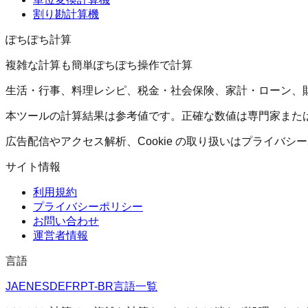
割り勘計算機
ぽちぽち計算
複雑な計算も簡単ぽちぽち操作で計算
生活・行事、料理レシピ、税金・社会保険、家計・ローン、
本ツールの計算結果は参考値です。正確な数値は専門家また
広告配信やアクセス解析、Cookie の取り扱いはプライバ
サイト情報
利用規約
プライバシーポリシー
お問い合わせ
運営者情報
言語
JA
EN
ES
DE
FR
PT-BR
言語一覧