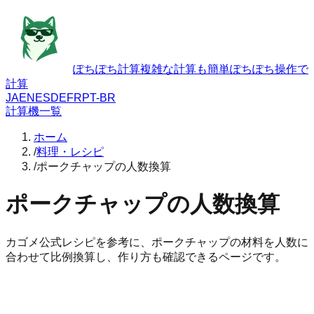
ぽちぽち計算
複雑な計算も簡単ぽちぽち操作で
計算
JA
EN
ES
DE
FR
PT-BR
計算機一覧
ホーム
/
料理・レシピ
/
ポークチャップの人数換算
ポークチャップの人数換算
カゴメ公式レシピを参考に、ポークチャップの材料を人数に
合わせて比例換算し、作り方も確認できるページです。