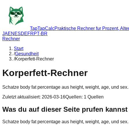
TapTapCalc
Praktische Rechner fur Prozent, Alte
JA
EN
ES
DE
FR
PT-BR
Rechner
Start
/
Gesundheit
/
Korperfett-Rechner
Korperfett-Rechner
Schatze body fat percentage aus height, weight, age, und sex.
Zuletzt aktualisiert
:
2026-03-16
Quellen
:
1
Quellen
Was du auf dieser Seite prufen kannst
Schatze body fat percentage aus height, weight, age, und sex.