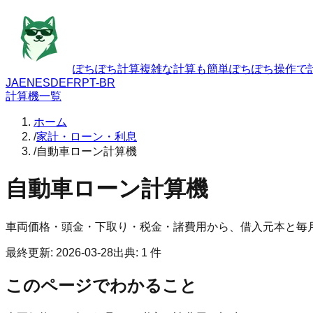
ぽちぽち計算
複雑な計算も簡単ぽちぽち操作で
JA
EN
ES
DE
FR
PT-BR
計算機一覧
ホーム
/
家計・ローン・利息
/
自動車ローン計算機
自動車ローン計算機
車両価格・頭金・下取り・税金・諸費用から、借入元本と毎
最終更新
:
2026-03-28
出典
:
1
件
このページでわかること