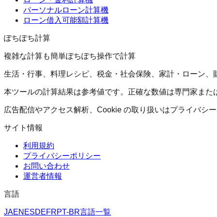
パーソナルローン計算機
ローン借入可能額計算機
ぽちぽち計算
複雑な計算も簡単ぽちぽち操作で計算
生活・行事、料理レシピ、税金・社会保険、家計・ローン、
本ツールの計算結果は参考値です。正確な数値は専門家また
広告配信やアクセス解析、Cookie の取り扱いはプライバ
サイト情報
利用規約
プライバシーポリシー
お問い合わせ
運営者情報
言語
JA
EN
ES
DE
FR
PT-BR
言語一覧