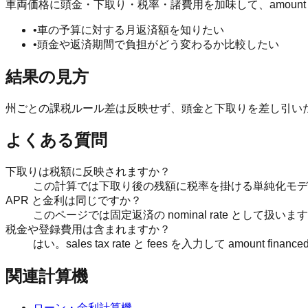
車両価格に頭金・下取り・税率・諸費用を加味して、amount f
•
車の予算に対する月返済額を知りたい
•
頭金や返済期間で負担がどう変わるか比較したい
結果の見方
州ごとの課税ルール差は反映せず、頭金と下取りを差し引いた残額に s
よくある質問
下取りは税額に反映されますか？
この計算では下取り後の残額に税率を掛ける単純化モデ
APR と金利は同じですか？
このページでは固定返済の nominal rate として扱います。A
税金や登録費用は含まれますか？
はい。sales tax rate と fees を入力して amount fina
関連計算機
ローン・金利計算機