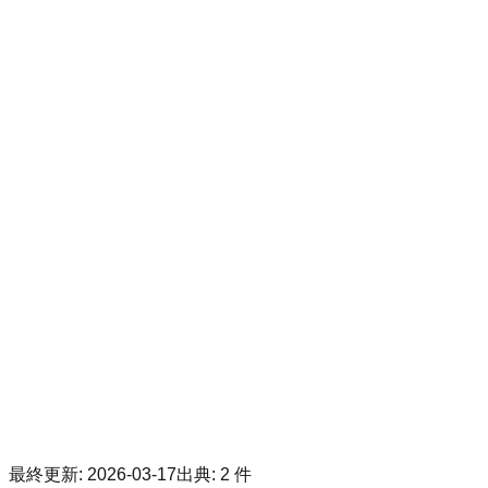
最終更新
:
2026-03-17
出典
:
2
件