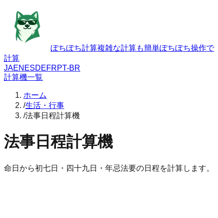
ぽちぽち計算
複雑な計算も簡単ぽちぽち操作で
計算
JA
EN
ES
DE
FR
PT-BR
計算機一覧
ホーム
/
生活・行事
/
法事日程計算機
法事日程計算機
命日から初七日・四十九日・年忌法要の日程を計算します。