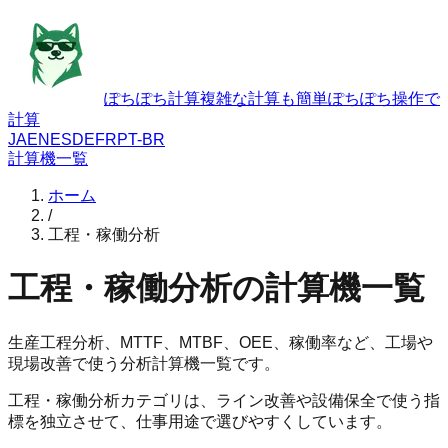
ぽちぽち計算
複雑な計算も簡単ぽちぽち操作で
計算
JA
EN
ES
DE
FR
PT-BR
計算機一覧
ホーム
/
工程・稼働分析
工程・稼働分析の計算機一覧
生産工程分析、MTTF、MTBF、OEE、稼働率など、工場や
現場改善で使う分析計算機一覧です。
工程・稼働分析カテゴリは、ライン改善や設備保全で使う指
標を独立させて、仕事用途で選びやすくしています。