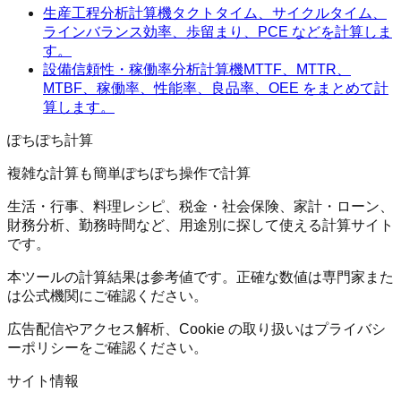
生産工程分析計算機
タクトタイム、サイクルタイム、
ラインバランス効率、歩留まり、PCE などを計算しま
す。
設備信頼性・稼働率分析計算機
MTTF、MTTR、
MTBF、稼働率、性能率、良品率、OEE をまとめて計
算します。
ぽちぽち計算
複雑な計算も簡単ぽちぽち操作で計算
生活・行事、料理レシピ、税金・社会保険、家計・ローン、
財務分析、勤務時間など、用途別に探して使える計算サイト
です。
本ツールの計算結果は参考値です。正確な数値は専門家また
は公式機関にご確認ください。
広告配信やアクセス解析、Cookie の取り扱いはプライバシ
ーポリシーをご確認ください。
サイト情報