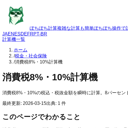
ぽちぽち計算
複雑な計算も簡単ぽちぽち操作で
JA
EN
ES
DE
FR
PT-BR
計算機一覧
ホーム
/
税金・社会保険
/
消費税8%・10%計算機
消費税8%・10%計算機
消費税8%・10%の税込・税抜金額を瞬時に計算。8パーセ
最終更新
:
2026-03-15
出典
:
1
件
このページでわかること