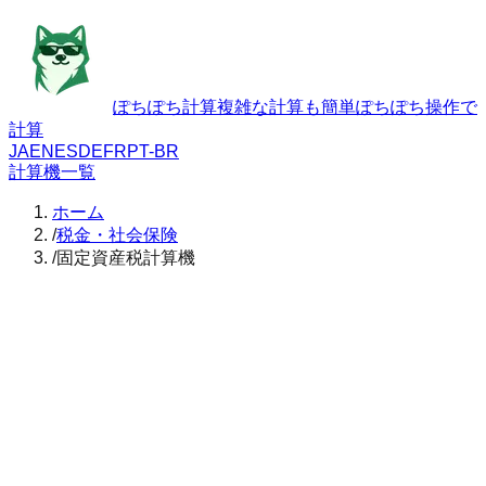
ぽちぽち計算
複雑な計算も簡単ぽちぽち操作で
計算
JA
EN
ES
DE
FR
PT-BR
計算機一覧
ホーム
/
税金・社会保険
/
固定資産税計算機