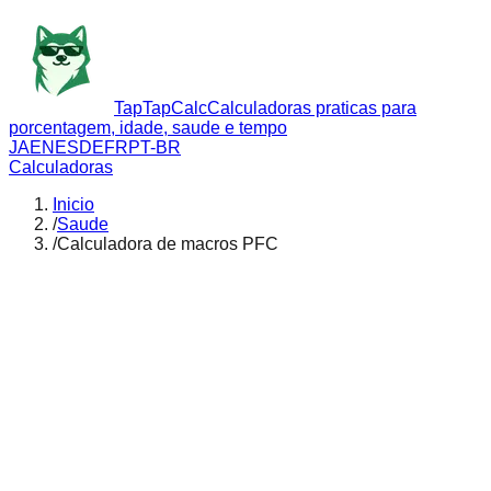
TapTapCalc
Calculadoras praticas para
porcentagem, idade, saude e tempo
JA
EN
ES
DE
FR
PT-BR
Calculadoras
Inicio
/
Saude
/
Calculadora de macros PFC