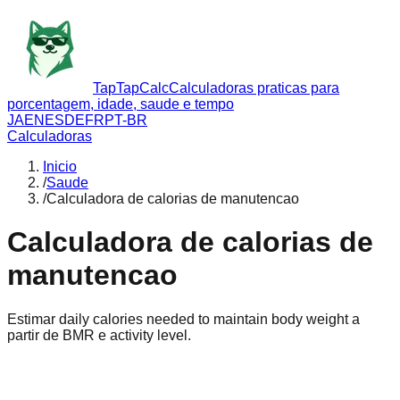
TapTapCalc
Calculadoras praticas para
porcentagem, idade, saude e tempo
JA
EN
ES
DE
FR
PT-BR
Calculadoras
Inicio
/
Saude
/
Calculadora de calorias de manutencao
Calculadora de calorias de
manutencao
Estimar daily calories needed to maintain body weight a
partir de BMR e activity level.