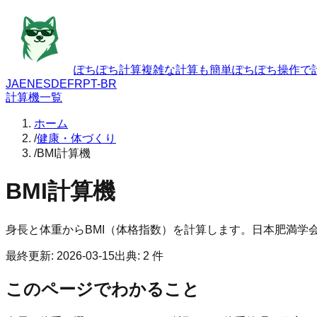
ぽちぽち計算
複雑な計算も簡単ぽちぽち操作で
JA
EN
ES
DE
FR
PT-BR
計算機一覧
ホーム
/
健康・体づくり
/
BMI計算機
BMI計算機
身長と体重からBMI（体格指数）を計算します。日本肥満学
最終更新
:
2026-03-15
出典
:
2
件
このページでわかること