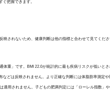
をすぐ把握できます。
率は反映されないため、健康判断は他の指標と合わせて見てくださ
「普通体重」です。BMI 22.0が統計的に最も疾病リスクが低いと
分布などは反映されません。より正確な判断には体脂肪率測定や
子どもには適用されません。子どもの肥満判定には「ローレル指数」