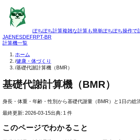
ぽちぽち計算
複雑な計算も簡単ぽちぽち操作で
JA
EN
ES
DE
FR
PT-BR
計算機一覧
ホーム
/
健康・体づくり
/
基礎代謝計算機（BMR）
基礎代謝計算機（BMR）
身長・体重・年齢・性別から基礎代謝量（BMR）と1日の総消
最終更新
:
2026-03-15
出典
:
1
件
このページでわかること