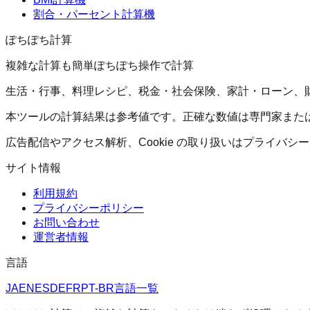
割合・パーセント計算機
ぽちぽち計算
複雑な計算も簡単ぽちぽち操作で計算
生活・行事、料理レシピ、税金・社会保険、家計・ローン、
本ツールの計算結果は参考値です。正確な数値は専門家また
広告配信やアクセス解析、Cookie の取り扱いはプライバ
サイト情報
利用規約
プライバシーポリシー
お問い合わせ
運営者情報
言語
JA
EN
ES
DE
FR
PT-BR
言語一覧