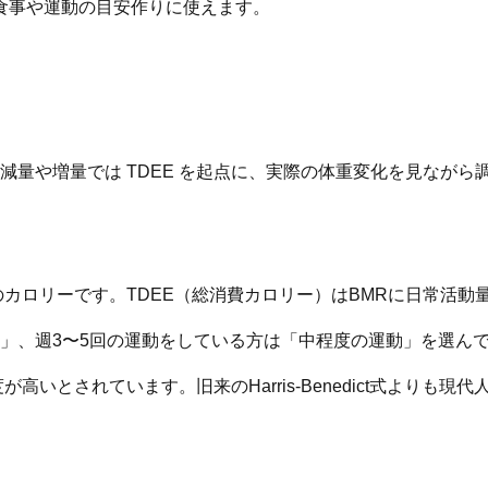
食事や運動の目安作りに使えます。
。減量や増量では TDEE を起点に、実際の体重変化を見なが
カロリーです。TDEE（総消費カロリー）はBMRに日常活動
」、週3〜5回の運動をしている方は「中程度の運動」を選ん
高いとされています。旧来のHarris-Benedict式よりも