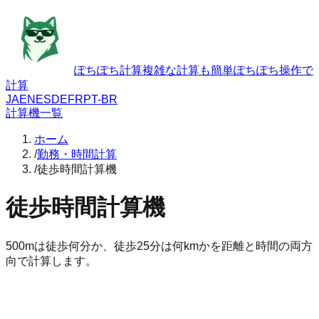
ぽちぽち計算
複雑な計算も簡単ぽちぽち操作で
計算
JA
EN
ES
DE
FR
PT-BR
計算機一覧
ホーム
/
勤務・時間計算
/
徒歩時間計算機
徒歩時間計算機
500mは徒歩何分か、徒歩25分は何kmかを距離と時間の両方
向で計算します。